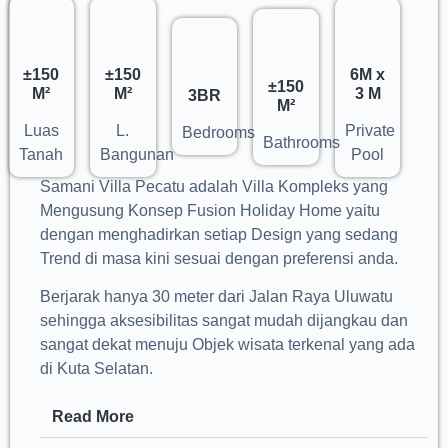
±150
±150
6M x
±150
M²
M²
3 M
3BR
M²
Luas
L.
Private
Bedrooms
Bathrooms
Tanah
Bangunan
Pool
Samani Villa Pecatu adalah Villa Kompleks yang
Mengusung Konsep Fusion Holiday Home yaitu
dengan menghadirkan setiap Design yang sedang
Trend di masa kini sesuai dengan preferensi anda.
Berjarak hanya 30 meter dari Jalan Raya Uluwatu
sehingga aksesibilitas sangat mudah dijangkau dan
sangat dekat menuju Objek wisata terkenal yang ada
di Kuta Selatan.
Read More