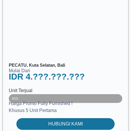
PECATU, Kuta Selatan, Bali
Mulai Dari
IDR 4.???.???.???
Unit Terjual
Sold
30%
Harga Promo Fully Furnished !
Khusus 5 Unit Pertama
HUBUNGI KAMI