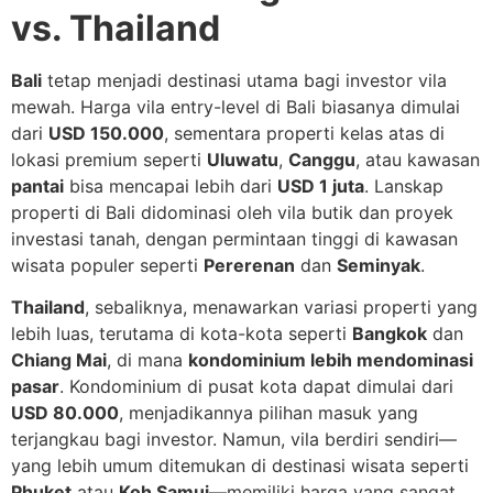
vs. Thailand
Bali
tetap menjadi destinasi utama bagi investor vila
mewah. Harga vila entry-level di Bali biasanya dimulai
dari
USD 150.000
, sementara properti kelas atas di
lokasi premium seperti
Uluwatu
,
Canggu
, atau kawasan
pantai
bisa mencapai lebih dari
USD 1 juta
. Lanskap
properti di Bali didominasi oleh vila butik dan proyek
investasi tanah, dengan permintaan tinggi di kawasan
wisata populer seperti
Pererenan
dan
Seminyak
.
Thailand
, sebaliknya, menawarkan variasi properti yang
lebih luas, terutama di kota-kota seperti
Bangkok
dan
Chiang Mai
, di mana
kondominium lebih mendominasi
pasar
. Kondominium di pusat kota dapat dimulai dari
USD 80.000
, menjadikannya pilihan masuk yang
terjangkau bagi investor. Namun, vila berdiri sendiri—
yang lebih umum ditemukan di destinasi wisata seperti
Phuket
atau
Koh Samui
—memiliki harga yang sangat