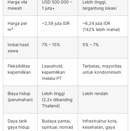
Harga vila
USD 500.000 –
Lebih tinggi,
mewah
1 juta+
tergantung lokasi
Harga per
~2,58 juta IDR
~6,24 juta IDR
m²
(142% lebih mahal)
Imbal hasil
7% – 15%
5% – 7%
sewa
Fleksibilitas
Leasehold,
Terbatas, mayoritas
kepemilikan
kepemilikan
untuk kondominium
melalui PT
Biaya hidup
Lebih tinggi
Lebih rendah
(perumahan)
(2,2x dibanding
Thailand)
Daya tarik
Budaya pantai,
Infrastruktur kota,
gaya hidup
spiritual, nomad
kesehatan, gaya