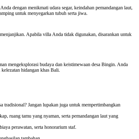
ik Anda dengan menikmati udara segar, keindahan pemandangan laut,
 camping untuk menyegarkan tubuh serta jiwa.
t menjanjikan. Apabila villa Anda tidak digunakan, disarankan untuk
alaman mengeksplorasi budaya dan keistimewaan desa Bingin. Anda
 kelezatan hidangan khas Bali.
desa tradisional? Jangan lupakan juga untuk mempertimbangkan
ngkap, ruang tamu yang nyaman, serta pemandangan laut yang
iaya perawatan, serta honorarium staf.
enghasilan tambahan.