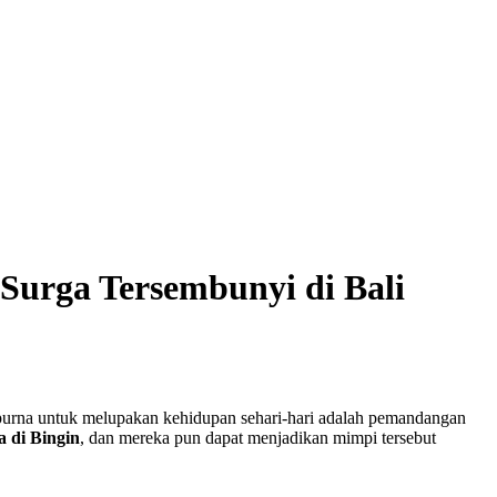
 Surga Tersembunyi di Bali
urna untuk melupakan kehidupan sehari-hari adalah pemandangan
la di Bingin
, dan mereka pun dapat menjadikan mimpi tersebut