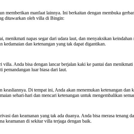
un memberikan manfaat lainnya. Ini berkaitan dengan membuka gerban
 ditawarkan oleh villa di Bingin:
menikmati napas segar dari udara laut, dan menyaksikan keindahan m
n kedamaian dan ketenangan yang tak dapat digantikan.
villa. Anda bisa dengan lancar berjalan kaki ke pantai dan menikmati 
i pemandangan luar biasa dari laut.
nkan keasliannya. Di tempat ini, Anda akan menemukan ketenangan dan
amaian sehari-hari dan mencari ketenangan untuk mengembalikan seman
privasi dan keamanan yang tak ada duanya. Anda bisa merasa tenang d
a keamanan di sekitar villa terjaga dengan baik.