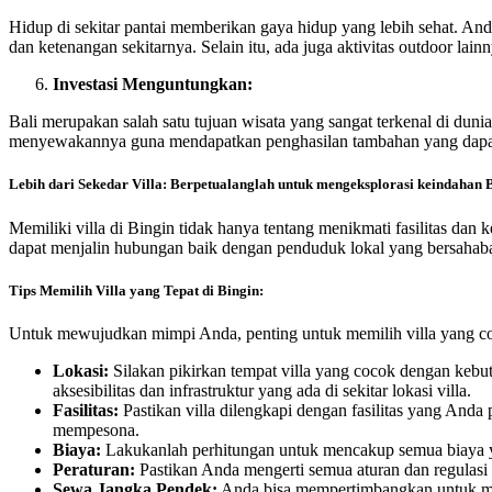
Hidup di sekitar pantai memberikan gaya hidup yang lebih sehat. An
dan ketenangan sekitarnya. Selain itu, ada juga aktivitas outdoor la
Investasi Menguntungkan:
Bali merupakan salah satu tujuan wisata yang sangat terkenal di dunia
menyewakannya guna mendapatkan penghasilan tambahan yang dapa
Lebih dari Sekedar Villa: Berpetualanglah untuk mengeksplorasi keindahan 
Memiliki villa di Bingin tidak hanya tentang menikmati fasilitas d
dapat menjalin hubungan baik dengan penduduk lokal yang bersahabat
Tips Memilih Villa yang Tepat di Bingin:
Untuk mewujudkan mimpi Anda, penting untuk memilih villa yang co
Lokasi:
Silakan pikirkan tempat villa yang cocok dengan kebut
aksesibilitas dan infrastruktur yang ada di sekitar lokasi villa.
Fasilitas:
Pastikan villa dilengkapi dengan fasilitas yang And
mempesona.
Biaya:
Lakukanlah perhitungan untuk mencakup semua biaya yan
Peraturan:
Pastikan Anda mengerti semua aturan dan regulasi y
Sewa Jangka Pendek:
Anda bisa mempertimbangkan untuk men