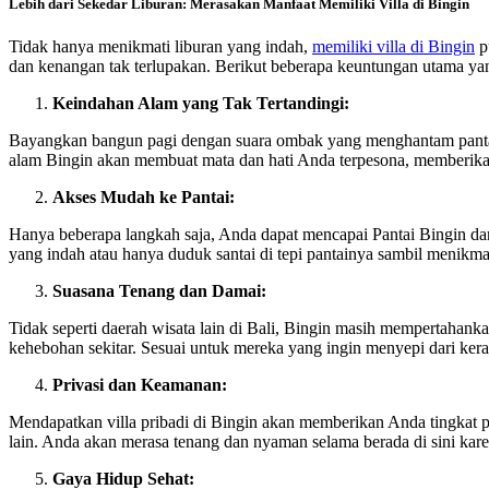
Lebih dari Sekedar Liburan: Merasakan Manfaat Memiliki Villa di Bingin
Tidak hanya menikmati liburan yang indah,
memiliki villa di Bingin
p
dan kenangan tak terlupakan. Berikut beberapa keuntungan utama yang
Keindahan Alam yang Tak Tertandingi:
Bayangkan bangun pagi dengan suara ombak yang menghantam pantai, 
alam Bingin akan membuat mata dan hati Anda terpesona, memberika
Akses Mudah ke Pantai:
Hanya beberapa langkah saja, Anda dapat mencapai Pantai Bingin dari 
yang indah atau hanya duduk santai di tepi pantainya sambil menikmat
Suasana Tenang dan Damai:
Tidak seperti daerah wisata lain di Bali, Bingin masih mempertaha
kehebohan sekitar. Sesuai untuk mereka yang ingin menyepi dari ker
Privasi dan Keamanan:
Mendapatkan villa pribadi di Bingin akan memberikan Anda tingkat 
lain. Anda akan merasa tenang dan nyaman selama berada di sini karen
Gaya Hidup Sehat: