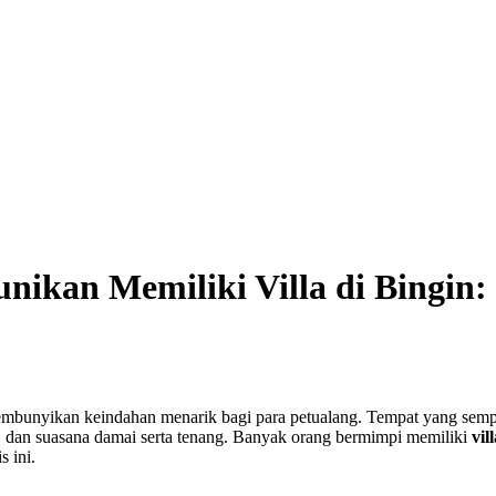
ikan Memiliki Villa di Bingin:
embunyikan keindahan menarik bagi para petualang. Tempat yang semp
, dan suasana damai serta tenang. Banyak orang bermimpi memiliki
vil
s ini.