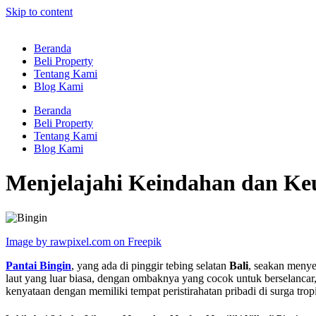
Skip to content
Beranda
Beli Property
Tentang Kami
Blog Kami
Beranda
Beli Property
Tentang Kami
Blog Kami
Menjelajahi Keindahan dan Keun
Image by rawpixel.com on Freepik
Pantai Bingin
, yang ada di pinggir tebing selatan
Bali
, seakan meny
laut yang luar biasa, dengan ombaknya yang cocok untuk berselancar
kenyataan dengan memiliki tempat peristirahatan pribadi di surga tropi