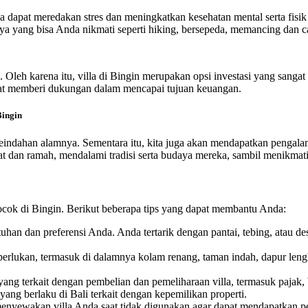
da dapat meredakan stres dan meningkatkan kesehatan mental serta fis
innya yang bisa Anda nikmati seperti hiking, bersepeda, memancing dan
. Oleh karena itu, villa di Bingin merupakan opsi investasi yang sanga
t memberi dukungan dalam mencapai tujuan keuangan.
Bingin
an keindahan alamnya. Sementara itu, kita juga akan mendapatkan peng
 dan ramah, mendalami tradisi serta budaya mereka, sambil menikmati
cok di Bingin. Berikut beberapa tips yang dapat membantu Anda:
uhan dan preferensi Anda. Anda tertarik dengan pantai, tebing, atau 
a perlukan, termasuk di dalamnya kolam renang, taman indah, dapur le
g terkait dengan pembelian dan pemeliharaan villa, termasuk pajak, b
ang berlaku di Bali terkait dengan kepemilikan properti.
yewakan villa Anda saat tidak digunakan agar dapat mendapatkan p