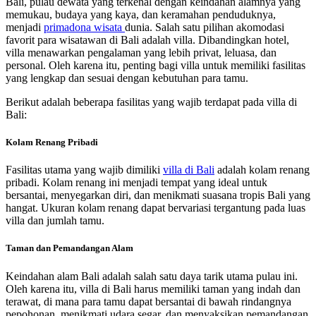
Bali, pulau dewata yang terkenal dengan keindahan alamnya yang
memukau, budaya yang kaya, dan keramahan penduduknya,
menjadi
primadona wisata
dunia. Salah satu pilihan akomodasi
favorit para wisatawan di Bali adalah villa.
Dibandingkan hotel,
villa menawarkan pengalaman yang lebih privat, leluasa, dan
personal. Oleh karena itu, penting bagi villa untuk memiliki fasilitas
yang lengkap dan sesuai dengan kebutuhan para tamu.
Berikut adalah beberapa fasilitas yang wajib terdapat pada villa di
Bali:
Kolam Renang Pribadi
Fasilitas utama yang wajib dimiliki
villa di Bali
adalah kolam renang
pribadi. Kolam renang ini menjadi tempat yang ideal untuk
bersantai, menyegarkan diri, dan menikmati suasana tropis Bali yang
hangat. Ukuran kolam renang dapat bervariasi tergantung pada luas
villa dan jumlah tamu.
Taman dan Pemandangan Alam
Keindahan alam Bali adalah salah satu daya tarik utama pulau ini.
Oleh karena itu, villa di Bali harus memiliki taman yang indah dan
terawat, di mana para tamu dapat bersantai di bawah rindangnya
pepohonan, menikmati udara segar, dan
menyaksikan pemandangan