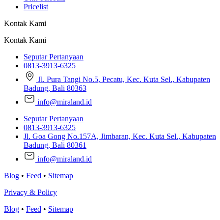
Pricelist
Kontak Kami
Kontak Kami
Seputar Pertanyaan
0813-3913-6325
Jl. Pura Tangi No.5, Pecatu, Kec. Kuta Sel., Kabupaten
Badung, Bali 80363
info@miraland.id
Seputar Pertanyaan
0813-3913-6325
Jl. Goa Gong No.157A, Jimbaran, Kec. Kuta Sel., Kabupaten
Badung, Bali 80361
info@miraland.id
Blog
•
Feed
•
Sitemap
Privacy & Policy
Blog
•
Feed
•
Sitemap