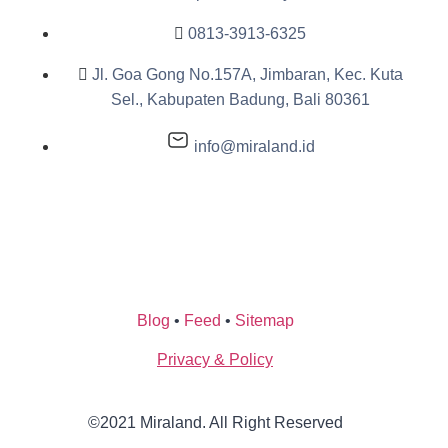
0813-3913-6325
Jl. Goa Gong No.157A, Jimbaran, Kec. Kuta
Sel., Kabupaten Badung, Bali 80361
info@miraland.id
Blog
•
Feed
•
Sitemap
Privacy & Policy
©2021 Miraland. All Right Reserved