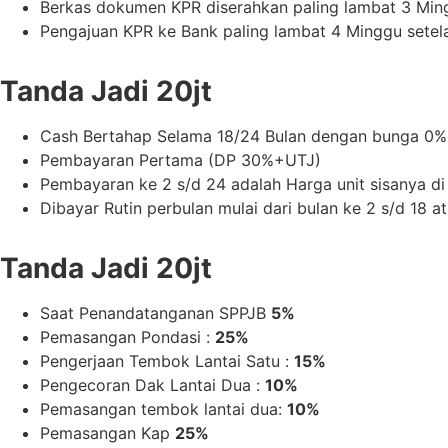
Berkas dokumen KPR diserahkan paling lambat 3 Mi
Pengajuan KPR ke Bank paling lambat 4 Minggu sete
Tanda Jadi 20jt
Cash Bertahap Selama 18/24 Bulan dengan bunga 0%
Pembayaran Pertama (DP 30%+UTJ)
Pembayaran ke 2 s/d 24 adalah Harga unit sisanya di 
Dibayar Rutin perbulan mulai dari bulan ke 2 s/d 18 a
Tanda Jadi 20jt
Saat Penandatanganan SPPJB
5%
Pemasangan
Pondasi :
25%
Pengerjaan Tembok Lantai Satu :
15%
Pengecoran Dak Lantai Dua :
10%
Pemasangan tembok lantai dua:
10%
Pemasangan Kap
25%