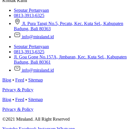
Kontak Kami
Seputar Pertanyaan
0813-3913-6325
Jl. Pura Tangi No.5, Pecatu, Kec. Kuta Sel., Kabupaten
Badung, Bali 80363
info@miraland.id
Seputar Pertanyaan
0813-3913-6325
Jl. Goa Gong No.157A, Jimbaran, Kec. Kuta Sel., Kabupaten
Badung, Bali 80361
info@miraland.id
Blog
•
Feed
•
Sitemap
Privacy & Policy
Blog
•
Feed
•
Sitemap
Privacy & Policy
©2021 Miraland. All Right Reserved
Youtube
Facebook
Instagram
Whatsapp