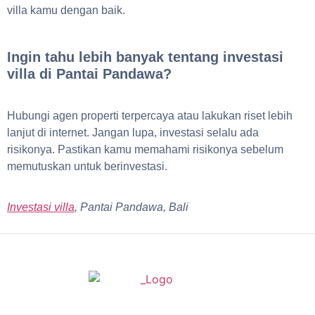
villa kamu dengan baik.
Ingin tahu lebih banyak tentang investasi
villa di Pantai Pandawa?
Hubungi agen properti terpercaya atau lakukan riset lebih
lanjut di internet. Jangan lupa, investasi selalu ada
risikonya. Pastikan kamu memahami risikonya sebelum
memutuskan untuk berinvestasi.
Investasi villa
, Pantai Pandawa, Bali